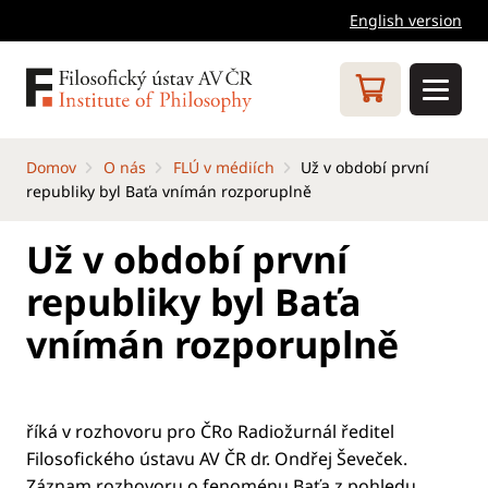
English version
Domov
O nás
FLÚ v médiích
Už v období první
republiky byl Baťa vnímán rozporuplně
Už v období první
republiky byl Baťa
vnímán rozporuplně
říká v rozhovoru pro ČRo Radiožurnál ředitel
Filosofického ústavu AV ČR dr. Ondřej Ševeček.
Záznam rozhovoru o fenoménu Baťa z pohledu