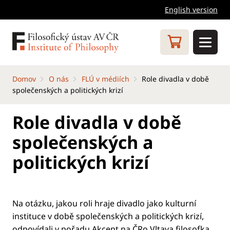
English version
Domov
O nás
FLÚ v médiích
Role divadla v době
společenských a politických krizí
Role divadla v době
společenských a
politických krizí
Na otázku, jakou roli hraje divadlo jako kulturní
instituce v době společenských a politických krizí,
odpovídali v pořadu
Akcent na ČRo Vltava
filosofka