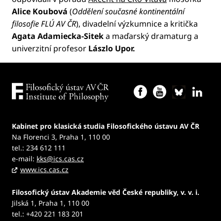
Alice Koubová
(
Oddělení současné kontinentální
filosofie FLÚ AV ČR
), divadelní výzkumnice a kritička
Agata Adamiecka-Sitek
a maďarský dramaturg a
univerzitní profesor
Lászlo Upor.
Kabinet pro klasická studia Filosofického ústavu AV ČR
Na Florenci 3, Praha 1, 110 00
tel.: 234 612 111
e-mail:
kks@ics.cas.cz
www.ics.cas.cz
Filosofický ústav Akademie věd České republiky, v. v. i.
Jilská 1, Praha 1, 110 00
tel.: +420 221 183 201