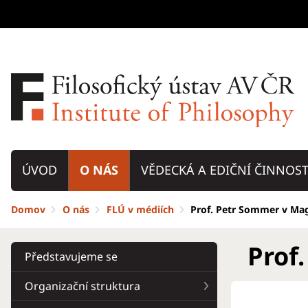
ÚVOD
O NÁS
VĚDECKÁ A EDIČNÍ ČINNOS
Domov
O nás
FLÚ v médiích
Prof. Petr Sommer v Ma
Prof
Představujeme se
Organizační struktura