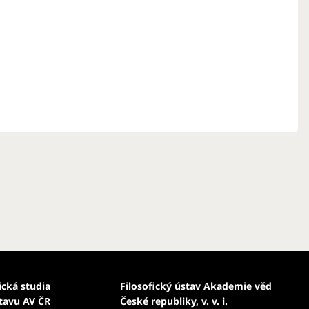
ická studia
Filosofický ústav Akademie věd
stavu AV ČR
České republiky, v. v. i.