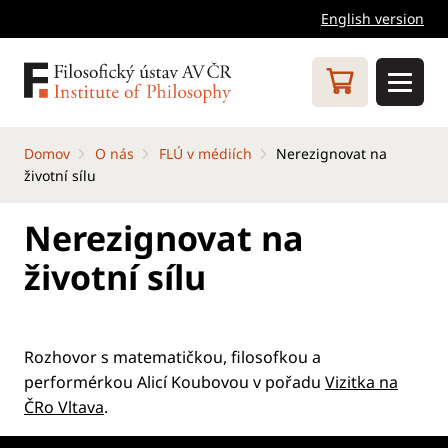
English version
Domov
O nás
FLÚ v médiích
Nerezignovat na
životní sílu
Nerezignovat na
životní sílu
Rozhovor s matematičkou, filosofkou a
performérkou Alicí Koubovou v pořadu
Vizitka na
ČRo Vltava
.