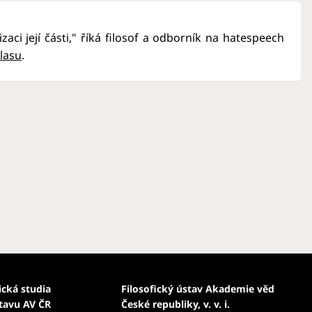
aci její části," říká filosof a odborník na hatespeech
lasu
.
ická studia
Filosofický ústav Akademie věd
stavu AV ČR
České republiky, v. v. i.