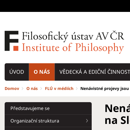
ÚVOD
O NÁS
VĚDECKÁ A EDIČNÍ ČINNOS
Domov
O nás
FLÚ v médiích
Nenávistné projevy jsou
Nená
Představujeme se
na S
Organizační struktura