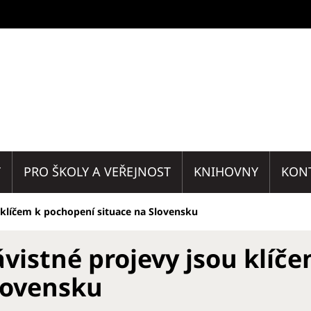
T
PRO ŠKOLY A VEŘEJNOST
KNIHOVNY
KON
 klíčem k pochopení situace na Slovensku
vistné projevy jsou klíč
lovensku