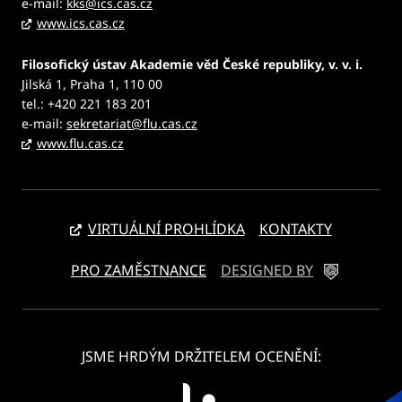
e-mail:
kks@ics.cas.cz
www.ics.cas.cz
Filosofický ústav Akademie věd České republiky, v. v. i.
Jilská 1, Praha 1, 110 00
tel.: +420 221 183 201
e-mail:
sekretariat@flu.cas.cz
www.flu.cas.cz
VIRTUÁLNÍ PROHLÍDKA
KONTAKTY
PRO ZAMĚSTNANCE
DESIGNED BY
JSME HRDÝM DRŽITELEM OCENĚNÍ: