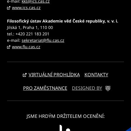
e-mail:
kks@ics.cas.cz
www.ics.cas.cz
Filosofický ústav Akademie věd České republiky, v. v. i.
Jilská 1, Praha 1, 110 00
tel.: +420 221 183 201
e-mail:
sekretariat@flu.cas.cz
www.flu.cas.cz
VIRTUÁLNÍ PROHLÍDKA
KONTAKTY
PRO ZAMĚSTNANCE
DESIGNED BY
JSME HRDÝM DRŽITELEM OCENĚNÍ: