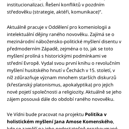
institucionalizaci. Řešení konfliktů v pozdním
středověku (strategie, aktéři, komunikace)“.
Aktuálně pracuje v Oddělení pro komeniologii a
intelektuální dějiny raného novověku. Zajímá se o
mezinárodní nábožensko-politické myšlení disentu v
předmoderním Západě, zejména o to, jak se toto
myšlení prolíná s historickými podmínkami ve
střední Evropě. Vydal svou první knihu o revolučním
myšlení husitského hnutí v Čechách v 15. století, v
níž zdůrazňuje význam mnohem starších diskurzů
(křesťanský platonismus, apokalyptika) pro jejich
nové pojetí společnosti a religiozity. Aktuálně se jeho
zájem posouvá dále do období raného novověku.
Ve Vídni bude pracovat na projektu
Politika v
holistickém myšlení Jana Amose Komenského
,
kde se zaměří na jeho nedostatečně prozkoumané