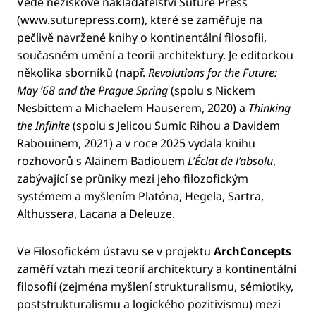
Vede neziskové nakladatelství Suture Press
(www.suturepress.com), které se zaměřuje na
pečlivě navržené knihy o kontinentální filosofii,
současném umění a teorii architektury. Je editorkou
několika sborníků (např.
Revolutions for the Future:
May ’68 and the Prague Spring
(spolu s Nickem
Nesbittem a Michaelem Hauserem, 2020) a
Thinking
the Infinite
(spolu s Jelicou Sumic Rihou a Davidem
Rabouinem, 2021) a v roce 2025 vydala knihu
rozhovorů s Alainem Badiouem
L’Éclat de l’absolu
,
zabývající se průniky mezi jeho filozofickým
systémem a myšlením Platóna, Hegela, Sartra,
Althussera, Lacana a Deleuze.
Ve Filosofickém ústavu se v projektu
ArchConcepts
zaměří vztah mezi teorií architektury a kontinentální
filosofií (zejména myšlení strukturalismu, sémiotiky,
poststrukturalismu a logického pozitivismu) mezi