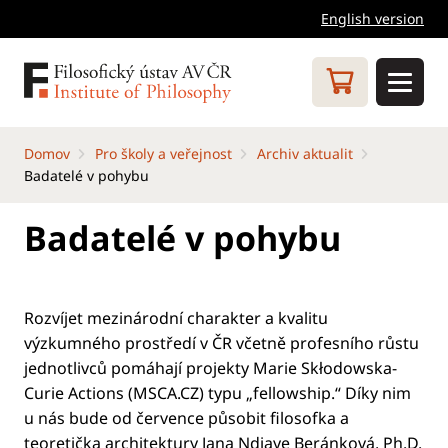
English version
Domov
Pro školy a veřejnost
Archiv aktualit
Badatelé v pohybu
Badatelé v pohybu
Rozvíjet mezinárodní charakter a kvalitu
výzkumného prostředí v ČR včetně profesního růstu
jednotlivců pomáhají projekty Marie Skłodowska-
Curie Actions (MSCA.CZ) typu „fellowship.“ Díky nim
u nás bude od července působit filosofka a
teoretička architektury Jana Ndiaye Beránková, Ph.D.