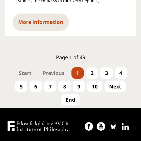
Studies, the Embassy of the Czech Republic)
More information
Page 1 of 49
1
2
3
4
5
6
7
8
9
10