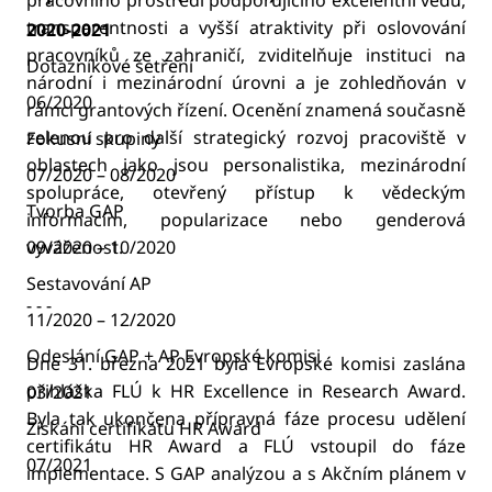
transparentnosti a vyšší atraktivity při oslovování
2020-2021
pracovníků ze zahraničí, zviditelňuje instituci na
Dotazníkové šetření
národní i mezinárodní úrovni a je zohledňován v
06/2020
rámci grantových řízení. Ocenění znamená současně
zelenou pro další strategický rozvoj pracoviště v
Fokusní skupiny
oblastech jako jsou personalistika, mezinárodní
07/2020 – 08/2020
spolupráce, otevřený přístup k vědeckým
Tvorba GAP
informacím, popularizace nebo genderová
09/2020 – 10/2020
vyváženost.
Sestavování AP
- - -
11/2020 – 12/2020
Odeslání GAP + AP Evropské komisi
Dne 31. března 2021 byla Evropské komisi zaslána
přihláška FLÚ k HR Excellence in Research Award.
03/2021
Byla tak ukončena přípravná fáze procesu udělení
Získání certifikátu HR Award
certifikátu HR Award a FLÚ vstoupil do fáze
07/2021
implementace. S GAP analýzou a s Akčním plánem v