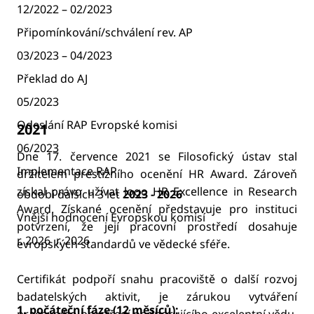
12/2022 – 02/2023
Připomínkování/schválení rev. AP
03/2023 – 04/2023
Překlad do AJ
05/2023
Odeslání RAP Evropské komisi
2021
06/2023
Dne 17. července 2021 se Filosofický ústav stal
Implementace RAP
držitelem prestižního ocenění HR Award. Zároveň
získal právo užívat logo HR Excellence in Research
období dalších 3 let
2023 - 2026
Award. Získané ocenění představuje pro instituci
Vnější hodnocení Evropskou komisí
potvrzení, že její pracovní prostředí dosahuje
r. 2026 r. 2026
evropských standardů ve vědecké sféře.
Certifikát podpoří snahu pracoviště o další rozvoj
badatelských aktivit, je zárukou vytváření
1. počáteční fáze (12 měsíců):
pracovního prostředí podporujícího excelentní vědu,