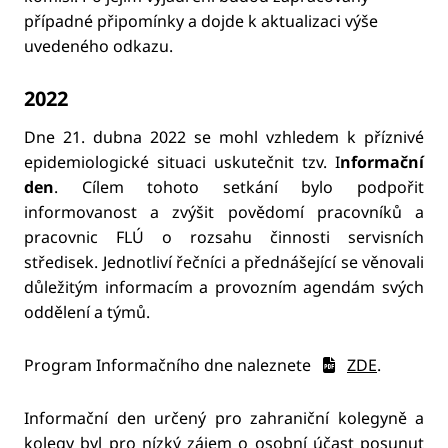
případné připomínky a dojde k aktualizaci výše
uvedeného odkazu.
2022
Dne 21. dubna 2022 se mohl vzhledem k příznivé
epidemiologické situaci uskutečnit tzv. I
nformační
den
. Cílem tohoto setkání bylo podpořit
informovanost a zvýšit povědomí pracovníků a
pracovnic FLÚ o rozsahu činnosti servisních
středisek. Jednotliví řečníci a přednášející se věnovali
důležitým informacím a provozním agendám svých
oddělení a týmů.
Program Informačního dne naleznete
ZDE
.
Informační den určený pro zahraniční kolegyně a
kolegy byl pro nízký zájem o osobní účast posunut