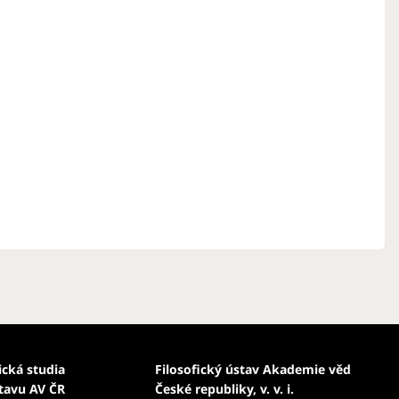
ická studia
Filosofický ústav Akademie věd
stavu AV ČR
České republiky, v. v. i.