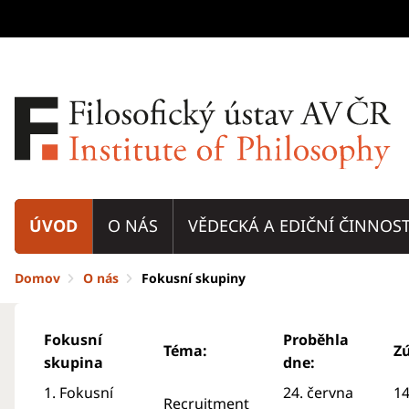
ÚVOD
O NÁS
VĚDECKÁ A EDIČNÍ ČINNOS
Domov
O nás
Fokusní skupiny
Fokusní
Proběhla
Téma:
Zú
skupina
dne:
1. Fokusní
24. června
1
Recruitment