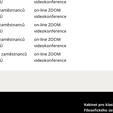
LÚ
videokonference
 zaměstnanců
on-line ZOOM
LÚ
videokonference
 zaměstnanců
on-line ZOOM
LÚ
videokonference
 zaměstnanců
on-line ZOOM
LÚ
videokonference
2 zaměstnanců
on-line ZOOM
LÚ
videokonference
Kabinet pro klas
Filosofického ú